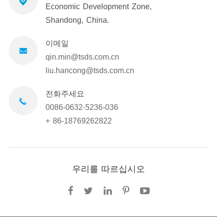
Economic Development Zone,
Shandong, China.
이메일
qin.min@tsds.com.cn
liu.hancong@tsds.com.cn
전화주세요
0086-0632-5236-036
+ 86-18769262822
우리를 따르십시오