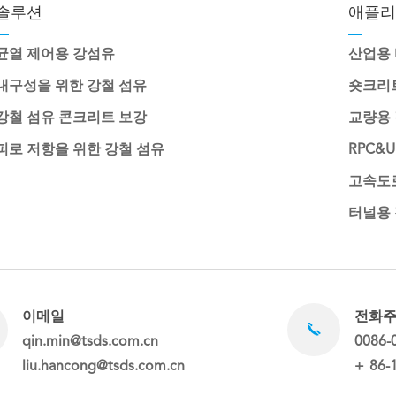
솔루션
애플리
균열 제어용 강섬유
산업용
내구성을 위한 강철 섬유
숏크리
강철 섬유 콘크리트 보강
교량용
피로 저항을 위한 강철 섬유
RPC&
고속도
터널용
이메일
전화
qin.min@tsds.com.cn
0086-
liu.hancong@tsds.com.cn
+ 86-