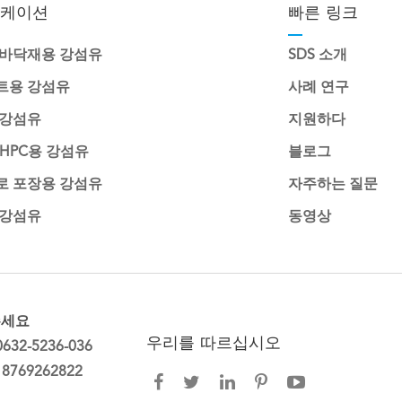
케이션
빠른 링크
 바닥재용 강섬유
SDS 소개
트용 강섬유
사례 연구
 강섬유
지원하다
UHPC용 강섬유
블로그
로 포장용 강섬유
자주하는 질문
 강섬유
동영상
주세요
우리를 따르십시오
0632-5236-036
18769262822