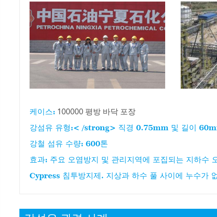
케이스:
100000 평방 바닥 포장
강섬유 유형:< /strong> 직경 0.75mm 및 길이 
강철 섬유 수량:
600톤
효과:
주요 오염방지 및 관리지역에 포집되는 지하수 오염을 
Cypress 침투방지제. 지상과 하수 풀 사이에 누수가 