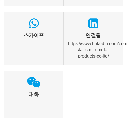
스카이프
연결됨
https://www.linkedin.com/co
star-smith-metal-
products-co-ltd/
대화