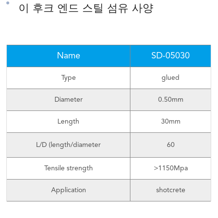
이 후크 엔드 스틸 섬유 사양
Name
SD-05030
Type
glued
Diameter
0.50mm
Length
30mm
L/D (length/diameter
60
Tensile strength
>1150Mpa
Application
shotcrete